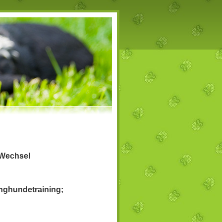
 Wechsel
nghundetraining;